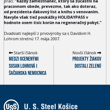
práci.
"Každý zamestnanec, ktorý sa zúčastní na
pracovnom obede, prevezme, tak ako doteraz,
od prezidenta ďakovný list a knihu s venovaním.
Navyše však tiež poukážky HOLIDAYPASS v
hodnote osem tisíc korún na regeneračný pobyt."
Dvadsiati najlepší z prvovýroby sa s Davidom H.
Lohrom stretnú 17. mája 2007.
Starší článok
Novší článok
MEDZI OCENENÝMI
PROJEKTY ŽIAKOV
SUSAN LOHROVÁ I
DOSTALI ZELENÚ
ŠAČIANSKA NEMOCNICA