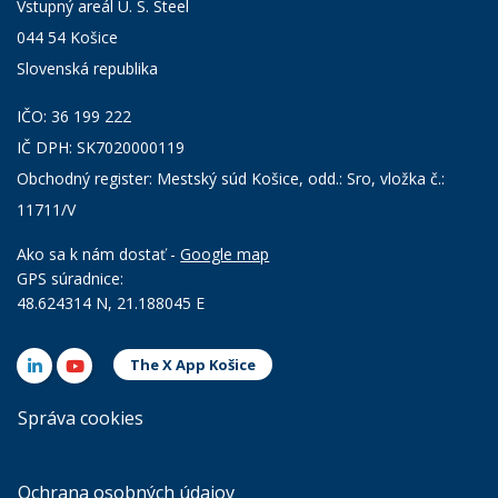
Vstupný areál U. S. Steel
044 54 Košice
Slovenská republika
IČO: 36 199 222
IČ DPH: SK7020000119
Obchodný register: Mestský súd Košice, odd.: Sro, vložka č.:
11711/V
Ako sa k nám dostať -
Google map
GPS súradnice:
48.624314 N, 21.188045 E
The X App Košice
Správa cookies
Ochrana osobných údajov