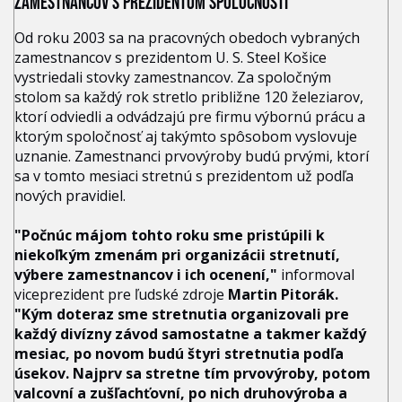
ZAMESTNANCOV S PREZIDENTOM SPOLOČNOSTI
Od roku 2003 sa na pracovných obedoch vybraných
zamestnancov s prezidentom U. S. Steel Košice
vystriedali stovky zamestnancov. Za spoločným
stolom sa každý rok stretlo približne 120 železiarov,
ktorí odviedli a odvádzajú pre firmu výbornú prácu a
ktorým spoločnosť aj takýmto spôsobom vyslovuje
uznanie. Zamestnanci prvovýroby budú prvými, ktorí
sa v tomto mesiaci stretnú s prezidentom už podľa
nových pravidiel.
"Počnúc májom tohto roku sme pristúpili k
niekoľkým zmenám pri organizácii stretnutí,
výbere zamestnancov i ich ocenení,"
informoval
viceprezident pre ľudské zdroje
Martin Pitorák.
"Kým doteraz sme stretnutia organizovali pre
každý divízny závod samostatne a takmer každý
mesiac, po novom budú štyri stretnutia podľa
úsekov. Najprv sa stretne tím prvovýroby, potom
valcovní a zušľachťovní, po nich druhovýroba a